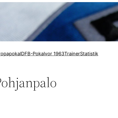
ropapokal
DFB-Pokal
vor 1963
Trainer
Statistik
Pohjanpalo