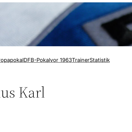
ropapokal
DFB-Pokal
vor 1963
Trainer
Statistik
us Karl