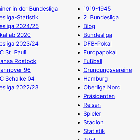
iner in der Bundesliga
1919-1945
sliga-Statistik
2. Bundesliga
esliga 2024/25
Blog
kal ab 2020
Bundesliga
esliga 2023/24
DFB-Pokal
C St. Pauli
Europapokal
Hansa Rostock
Fußball
Hannover 96
Gründungsvereine
C Schalke 04
Hamburg
esliga 2022/23
Oberliga Nord
Präsidenten
Reisen
Spieler
Stadion
Statistik
Titel