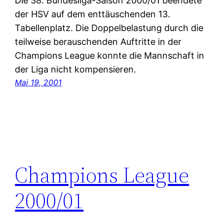
Die 38. Bundesliga-Saison 2000/01 beendete
der HSV auf dem enttäuschenden 13.
Tabellenplatz. Die Doppelbelastung durch die
teilweise berauschenden Auftritte in der
Champions League konnte die Mannschaft in
der Liga nicht kompensieren.
Mai 19, 2001
Champions League
2000/01