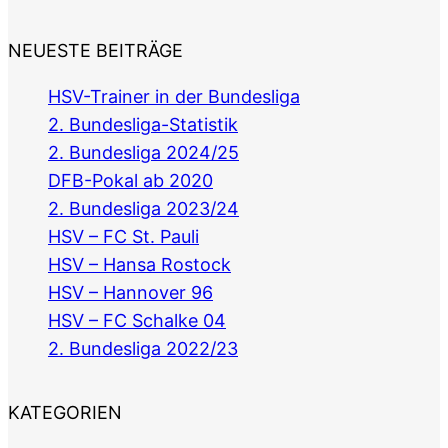
NEUESTE BEITRÄGE
HSV-Trainer in der Bundesliga
2. Bundesliga-Statistik
2. Bundesliga 2024/25
DFB-Pokal ab 2020
2. Bundesliga 2023/24
HSV – FC St. Pauli
HSV – Hansa Rostock
HSV – Hannover 96
HSV – FC Schalke 04
2. Bundesliga 2022/23
KATEGORIEN