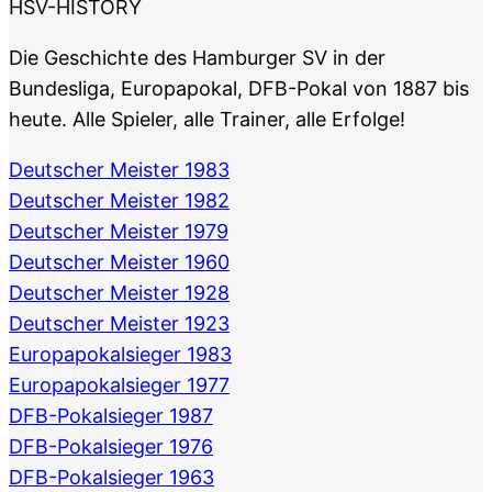
HSV-HISTORY
Die Geschichte des Hamburger SV in der
Bundesliga, Europapokal, DFB-Pokal von 1887 bis
heute. Alle Spieler, alle Trainer, alle Erfolge!
Deutscher Meister 1983
Deutscher Meister 1982
Deutscher Meister 1979
Deutscher Meister 1960
Deutscher Meister 1928
Deutscher Meister 1923
Europapokalsieger 1983
Europapokalsieger 1977
DFB-Pokalsieger 1987
DFB-Pokalsieger 1976
DFB-Pokalsieger 1963