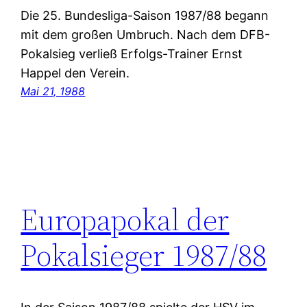
Die 25. Bundesliga-Saison 1987/88 begann
mit dem großen Umbruch. Nach dem DFB-
Pokalsieg verließ Erfolgs-Trainer Ernst
Happel den Verein.
Mai 21, 1988
Europapokal der
Pokalsieger 1987/88