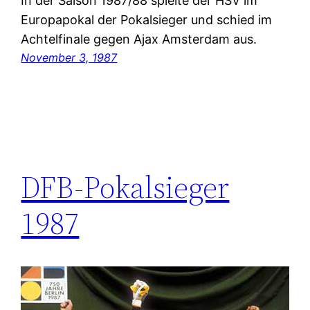
In der Saison 1987/88 spielte der HSV im
Europapokal der Pokalsieger und schied im
Achtelfinale gegen Ajax Amsterdam aus.
November 3, 1987
DFB-Pokalsieger
1987