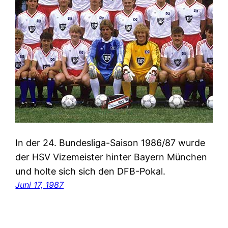
In der 24. Bundesliga-Saison 1986/87 wurde
der HSV Vizemeister hinter Bayern München
und holte sich sich den DFB-Pokal.
Juni 17, 1987