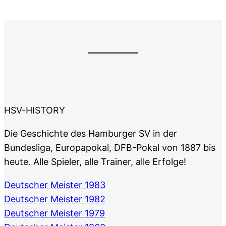
HSV-HISTORY
Die Geschichte des Hamburger SV in der
Bundesliga, Europapokal, DFB-Pokal von 1887 bis
heute. Alle Spieler, alle Trainer, alle Erfolge!
Deutscher Meister 1983
Deutscher Meister 1982
Deutscher Meister 1979