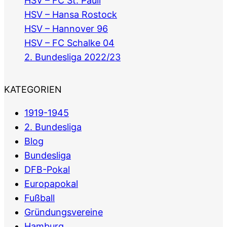
HSV – FC St. Pauli
HSV – Hansa Rostock
HSV – Hannover 96
HSV – FC Schalke 04
2. Bundesliga 2022/23
KATEGORIEN
1919-1945
2. Bundesliga
Blog
Bundesliga
DFB-Pokal
Europapokal
Fußball
Gründungsvereine
Hamburg