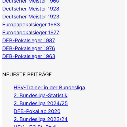
Deutscher Meister 1960
Deutscher Meister 1928
Deutscher Meister 1923
Europapokalsieger 1983
Europapokalsieger 1977
DFB-Pokalsieger 1987
DFB-Pokalsieger 1976
DFB-Pokalsieger 1963
NEUESTE BEITRÄGE
HSV-Trainer in der Bundesliga
2. Bundesliga-Statistik
2. Bundesliga 2024/25
DFB-Pokal ab 2020
2. Bundesliga 2023/24