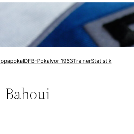
ropapokal
DFB-Pokal
vor 1963
Trainer
Statistik
l Bahoui