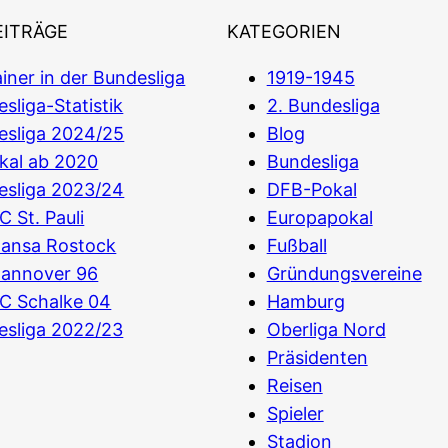
EITRÄGE
KATEGORIEN
iner in der Bundesliga
1919-1945
sliga-Statistik
2. Bundesliga
esliga 2024/25
Blog
kal ab 2020
Bundesliga
esliga 2023/24
DFB-Pokal
C St. Pauli
Europapokal
Hansa Rostock
Fußball
Hannover 96
Gründungsvereine
C Schalke 04
Hamburg
esliga 2022/23
Oberliga Nord
Präsidenten
Reisen
Spieler
Stadion