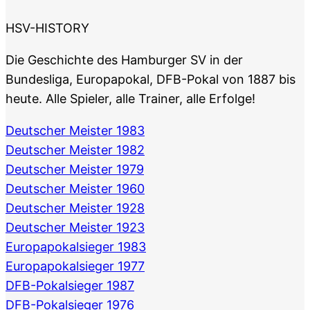
HSV-HISTORY
Die Geschichte des Hamburger SV in der
Bundesliga, Europapokal, DFB-Pokal von 1887 bis
heute. Alle Spieler, alle Trainer, alle Erfolge!
Deutscher Meister 1983
Deutscher Meister 1982
Deutscher Meister 1979
Deutscher Meister 1960
Deutscher Meister 1928
Deutscher Meister 1923
Europapokalsieger 1983
Europapokalsieger 1977
DFB-Pokalsieger 1987
DFB-Pokalsieger 1976