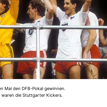
ten Mal den DFB-Pokal gewinnen.
 waren die Stuttgarter Kickers.