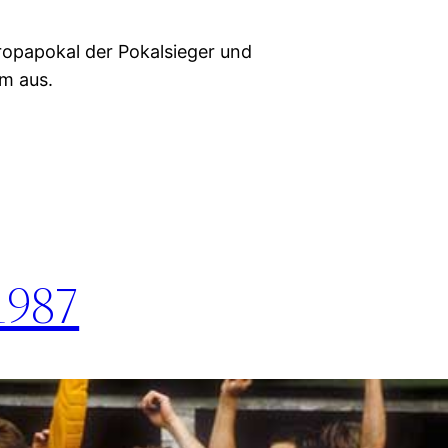
uropapokal der Pokalsieger und
m aus.
1987