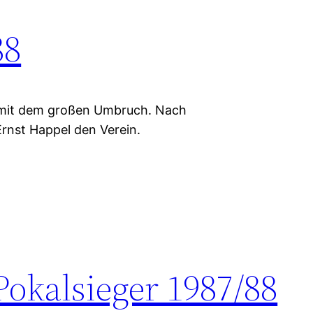
88
 mit dem großen Umbruch. Nach
Ernst Happel den Verein.
Pokalsieger 1987/88