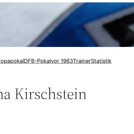
ropapokal
DFB-Pokal
vor 1963
Trainer
Statistik
ha Kirschstein