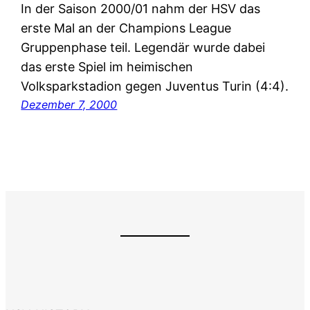
In der Saison 2000/01 nahm der HSV das
erste Mal an der Champions League
Gruppenphase teil. Legendär wurde dabei
das erste Spiel im heimischen
Volksparkstadion gegen Juventus Turin (4:4).
Dezember 7, 2000