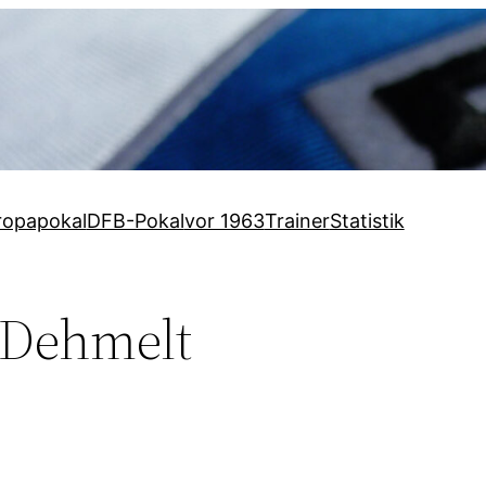
ropapokal
DFB-Pokal
vor 1963
Trainer
Statistik
 Dehmelt