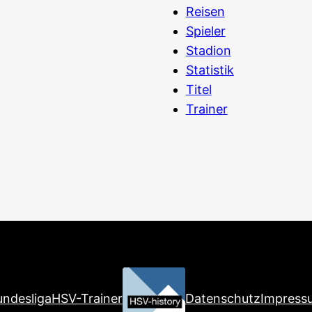
Reisen
Spieler
Stadion
Statistik
Titel
Trainer
ndesliga
HSV-Trainer
Datenschutz
Impress