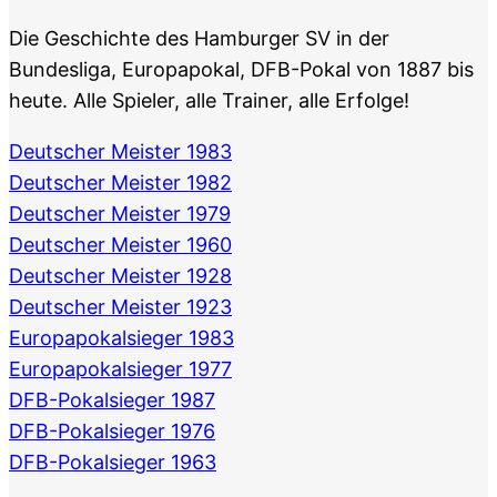
Die Geschichte des Hamburger SV in der
Bundesliga, Europapokal, DFB-Pokal von 1887 bis
heute. Alle Spieler, alle Trainer, alle Erfolge!
Deutscher Meister 1983
Deutscher Meister 1982
Deutscher Meister 1979
Deutscher Meister 1960
Deutscher Meister 1928
Deutscher Meister 1923
Europapokalsieger 1983
Europapokalsieger 1977
DFB-Pokalsieger 1987
DFB-Pokalsieger 1976
DFB-Pokalsieger 1963