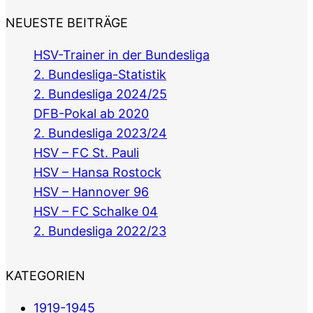
NEUESTE BEITRÄGE
HSV-Trainer in der Bundesliga
2. Bundesliga-Statistik
2. Bundesliga 2024/25
DFB-Pokal ab 2020
2. Bundesliga 2023/24
HSV – FC St. Pauli
HSV – Hansa Rostock
HSV – Hannover 96
HSV – FC Schalke 04
2. Bundesliga 2022/23
KATEGORIEN
1919-1945