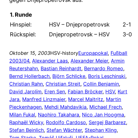
1. Runde
Hinspiel:
HSV – Dnjepropetrovsk
2-1
Rückspiel:
Dnjepropetrovsk – HSV
3-0
Oktober 15, 2003
HSV-history
Europapokal
, 
Fußball
2003/04
, 
Alexander Laas
, 
Alexander Meier
, 
Armin
Reutershahn
, 
Bastian Reinhardt
, 
Bernardo Romeo
, 
Bernd Hollerbach
, 
Björn Schlicke
, 
Boris Leschinski
, 
Christian Rahn
, 
Christian Streit
, 
Collin Benjamin
, 
David Jarolím
, 
Eren Sen
, 
Fabian Bröcker
, 
HSV
, 
Kurt
Jara
, 
Manfred Linzmaier
, 
Marcel Maltritz
, 
Martin
Pieckenhagen
, 
Mehdi Mahdavikia
, 
Michael Frech
, 
Milan Fukal
, 
Naohiro Takahara
, 
Nico Jan Hoogma
, 
Raphaël Wicky
, 
Rodolfo Cardoso
, 
Sergej Barbarez
, 
Stefan Beinlich
, 
Stefan Wächter
, 
Stephan Kling
, 
Tom Starke
, 
Tomáš Ujfaluši
, 
UEFA-Pokal
, 