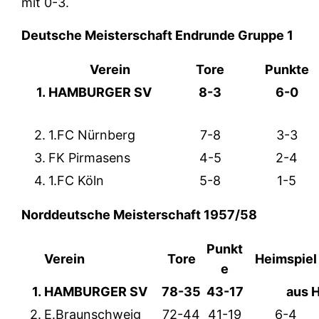
mit 0-3.
Deutsche Meisterschaft Endrunde Gruppe 1
Verein
Tore
Punkte
1.
HAMBURGER SV
8-3
6-0
2.
1.FC Nürnberg
7-8
3-3
3.
FK Pirmasens
4-5
2-4
4.
1.FC Köln
5-8
1-5
Norddeutsche Meisterschaft 1957/58
Punkt
Verein
Tore
Heimspiel
e
1.
HAMBURGER SV
78-35
43-17
aus 
2.
E.Braunschweig
72-44
41-19
6-4