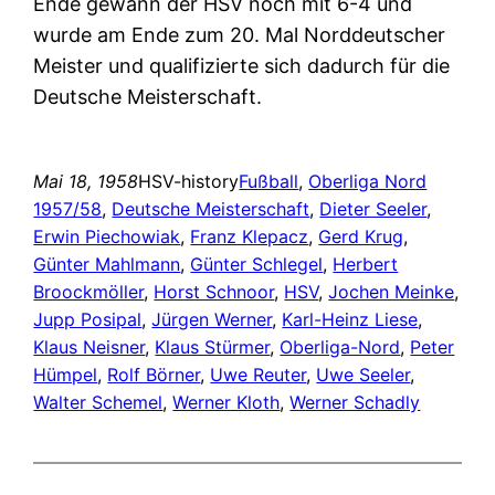
Ende gewann der HSV noch mit 6-4 und
wurde am Ende zum 20. Mal Norddeutscher
Meister und qualifizierte sich dadurch für die
Deutsche Meisterschaft.
Mai 18, 1958
HSV-history
Fußball
, 
Oberliga Nord
1957/58
, 
Deutsche Meisterschaft
, 
Dieter Seeler
, 
Erwin Piechowiak
, 
Franz Klepacz
, 
Gerd Krug
, 
Günter Mahlmann
, 
Günter Schlegel
, 
Herbert
Broockmöller
, 
Horst Schnoor
, 
HSV
, 
Jochen Meinke
, 
Jupp Posipal
, 
Jürgen Werner
, 
Karl-Heinz Liese
, 
Klaus Neisner
, 
Klaus Stürmer
, 
Oberliga-Nord
, 
Peter
Hümpel
, 
Rolf Börner
, 
Uwe Reuter
, 
Uwe Seeler
, 
Walter Schemel
, 
Werner Kloth
, 
Werner Schadly