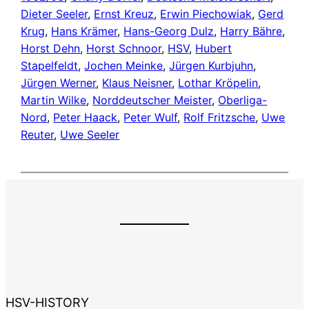
Dieter Seeler
, 
Ernst Kreuz
, 
Erwin Piechowiak
, 
Gerd
Krug
, 
Hans Krämer
, 
Hans-Georg Dulz
, 
Harry Bähre
, 
Horst Dehn
, 
Horst Schnoor
, 
HSV
, 
Hubert
Stapelfeldt
, 
Jochen Meinke
, 
Jürgen Kurbjuhn
, 
Jürgen Werner
, 
Klaus Neisner
, 
Lothar Kröpelin
, 
Martin Wilke
, 
Norddeutscher Meister
, 
Oberliga-
Nord
, 
Peter Haack
, 
Peter Wulf
, 
Rolf Fritzsche
, 
Uwe
Reuter
, 
Uwe Seeler
HSV-HISTORY