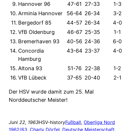
9.
Hannover 96
47-61
27-33
1-3
10.
Arminia Hannover
56-64
26-34
3-2
11.
Bergedorf 85
44-57
26-34
4-0
12.
VfB Oldenburg
46-67
25-35
1-1
13.
Bremerhaven 93
40-56
24-36
6-0
14.
Concordia
43-64
23-37
4-0
Hamburg
15.
Altona 93
51-76
22-38
1-2
16.
VfB Lübeck
37-65
20-40
2-1
Der HSV wurde damit zum 25. Mal
Norddeutscher Meister!
Juni 22, 1963
HSV-history
Fußball
, 
Oberliga Nord
1962/63
, 
Charly Dörfel
, 
Deutsche Meisterschaft
, 