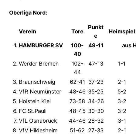
Oberliga Nord:
Punkt
Verein
Tore
Heimspiel
e
1.
HAMBURGER SV
100-
49-11
aus 
40
2.
Werder Bremen
102-
47-13
1-1
44
3.
Braunschweig
62-41
37-23
2-1
4.
VfR Neumünster
48-46
35-25
5-2
5.
Holstein Kiel
73-58
34-26
3-2
6.
FC St.Pauli
48-45
30-30
3-2
7.
VfL Osnabrück
44-46
28-32
3-1
8.
VfV Hildesheim
51-62
27-33
2-1