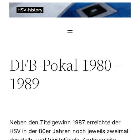
Zum
Inhalt
springen
DFB-Pokal 1980 –
1989
Neben den Titelgewinn 1987 erreichte der
HSV in der 80er Jahren noch jeweils zweimal
das Halb- und Viertelfinale. Andererseits