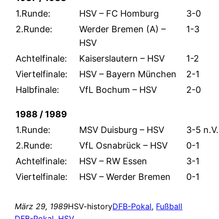
1.Runde:
HSV – FC Homburg
3-0
2.Runde:
Werder Bremen (A) –
1-3
HSV
Achtelfinale:
Kaiserslautern – HSV
1-2
Viertelfinale:
HSV – Bayern München
2-1
Halbfinale:
VfL Bochum – HSV
2-0
1988 / 1989
1.Runde:
MSV Duisburg – HSV
3-5 n.V.
2.Runde:
VfL Osnabrück – HSV
0-1
Achtelfinale:
HSV – RW Essen
3-1
Viertelfinale:
HSV – Werder Bremen
0-1
März 29, 1989
HSV-history
DFB-Pokal
, 
Fußball
DFB-Pokal
, 
HSV