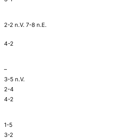
2-2 n.V. 7-8 n.E.
4-2
–
3-5 n.V.
2-4
4-2
1-5
3-2