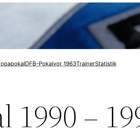
ropapokal
DFB-Pokal
vor 1963
Trainer
Statistik
l 1990 – 19