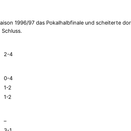
aison 1996/97 das Pokalhalbfinale und scheiterte do
 Schluss.
2-4
0-4
1-2
1-2
–
3-1