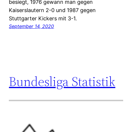
besiegt, 1976 gewann man gegen
Kaiserslautern 2-0 und 1987 gegen
Stuttgarter Kickers mit 3-1.
September 14, 2020
Bundesliga Statistik