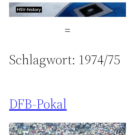
Zum
Inhalt
springen
Schlagwort:
1974/75
DFB-Pokal