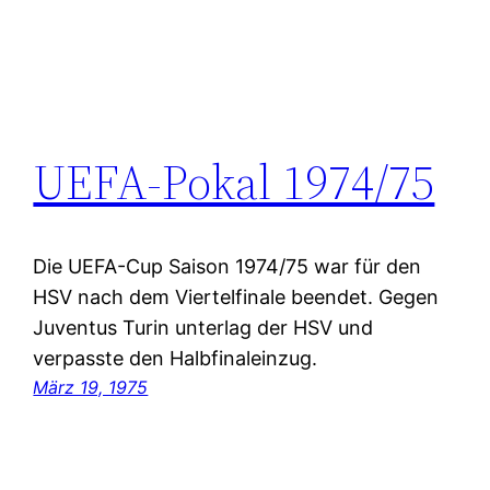
UEFA-Pokal 1974/75
Die UEFA-Cup Saison 1974/75 war für den
HSV nach dem Viertelfinale beendet. Gegen
Juventus Turin unterlag der HSV und
verpasste den Halbfinaleinzug.
März 19, 1975