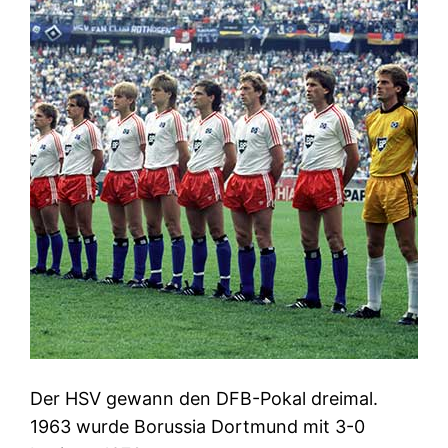
Der HSV gewann den DFB-Pokal dreimal.
1963 wurde Borussia Dortmund mit 3-0