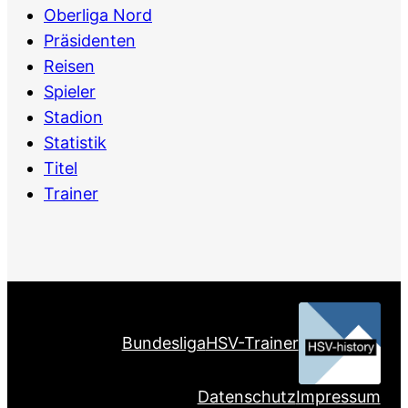
Oberliga Nord
Präsidenten
Reisen
Spieler
Stadion
Statistik
Titel
Trainer
Bundesliga
HSV-Trainer
Datenschutz
Impressum