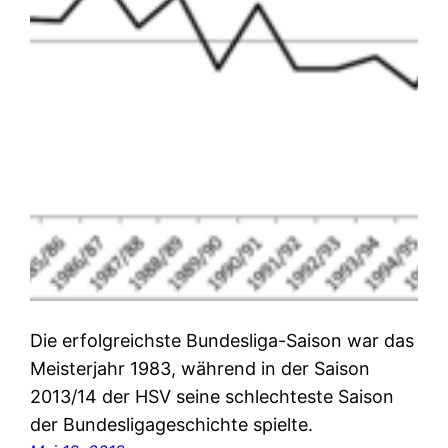
Die erfolgreichste Bundesliga-Saison war das
Meisterjahr 1983, während in der Saison
2013/14 der HSV seine schlechteste Saison
der Bundesligageschichte spielte.