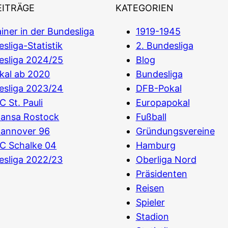
EITRÄGE
KATEGORIEN
iner in der Bundesliga
1919-1945
sliga-Statistik
2. Bundesliga
esliga 2024/25
Blog
kal ab 2020
Bundesliga
esliga 2023/24
DFB-Pokal
C St. Pauli
Europapokal
Hansa Rostock
Fußball
Hannover 96
Gründungsvereine
C Schalke 04
Hamburg
esliga 2022/23
Oberliga Nord
Präsidenten
Reisen
Spieler
Stadion