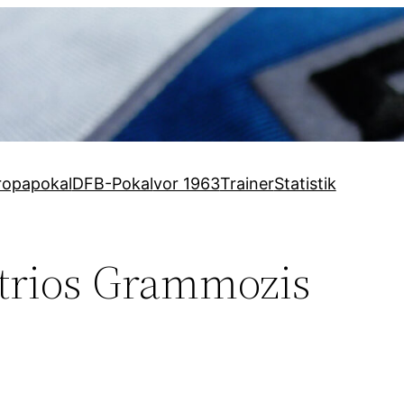
ropapokal
DFB-Pokal
vor 1963
Trainer
Statistik
trios Grammozis