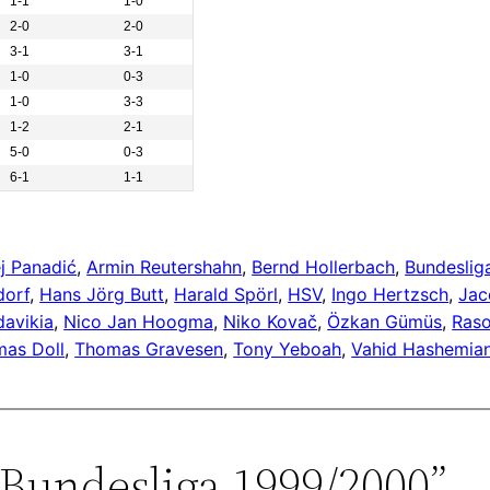
1-1
1-0
2-0
2-0
3-1
3-1
1-0
0-3
1-0
3-3
1-2
2-1
5-0
0-3
6-1
1-1
j Panadić
, 
Armin Reutershahn
, 
Bernd Hollerbach
, 
Bundeslig
dorf
, 
Hans Jörg Butt
, 
Harald Spörl
, 
HSV
, 
Ingo Hertzsch
, 
Jac
avikia
, 
Nico Jan Hoogma
, 
Niko Kovač
, 
Özkan Gümüs
, 
Raso
as Doll
, 
Thomas Gravesen
, 
Tony Yeboah
, 
Vahid Hashemia
Bundesliga 1999/2000”