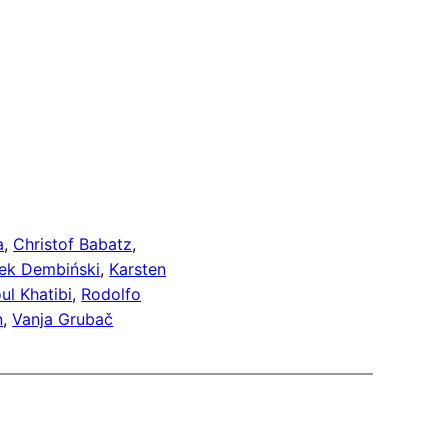
a
, 
Christof Babatz
, 
ek Dembiński
, 
Karsten
ul Khatibi
, 
Rodolfo
n
, 
Vanja Grubač