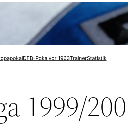
ropapokal
DFB-Pokal
vor 1963
Trainer
Statistik
ga 1999/200