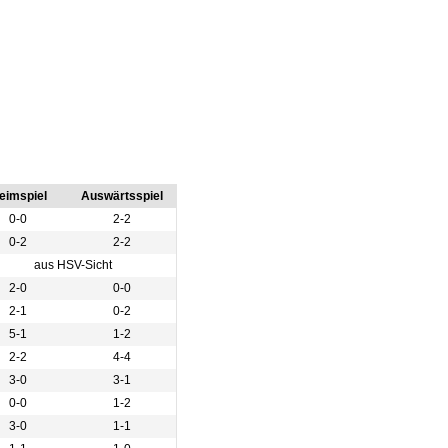
eimspiel
Auswärtsspiel
0-0
2-2
0-2
2-2
aus HSV-Sicht
2-0
0-0
2-1
0-2
5-1
1-2
2-2
4-4
3-0
3-1
0-0
1-2
3-0
1-1