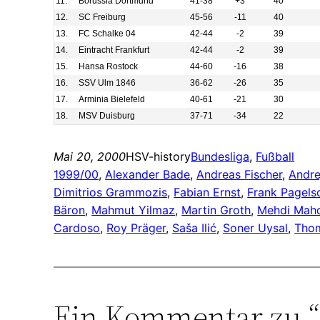
11.
Borussia Dortmund
41-38
+3
40
12.
SC Freiburg
45-56
-11
40
13.
FC Schalke 04
42-44
-2
39
14.
Eintracht Frankfurt
42-44
-2
39
15.
Hansa Rostock
44-60
-16
38
16.
SSV Ulm 1846
36-62
-26
35
17.
Arminia Bielefeld
40-61
-21
30
18.
MSV Duisburg
37-71
-34
22
Mai 20, 2000
HSV-history
Bundesliga
, 
Fußball
1999/00
, 
Alexander Bade
, 
Andreas Fischer
, 
Andre
Dimitrios Grammozis
, 
Fabian Ernst
, 
Frank Pagels
Bäron
, 
Mahmut Yilmaz
, 
Martin Groth
, 
Mehdi Mahd
Cardoso
, 
Roy Präger
, 
Saša Ilić
, 
Soner Uysal
, 
Thom
Ein Kommentar zu “