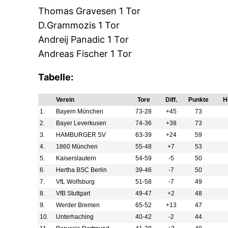
Thomas Gravesen 1 Tor
D.Grammozis 1 Tor
Andreij Panadic 1 Tor
Andreas Fischer 1 Tor
Tabelle:
Verein
Tore
Diff.
Punkte
H
1.
Bayern München
73-28
+45
73
2.
Bayer Leverkusen
74-36
+38
73
3.
HAMBURGER SV
63-39
+24
59
4.
1860 München
55-48
+7
53
5.
Kaiserslautern
54-59
-5
50
6.
Hertha BSC Berlin
39-46
-7
50
7.
VfL Wolfsburg
51-58
-7
49
8.
VfB Stuttgart
49-47
+2
48
9.
Werder Bremen
65-52
+13
47
10.
Unterhaching
40-42
-2
44