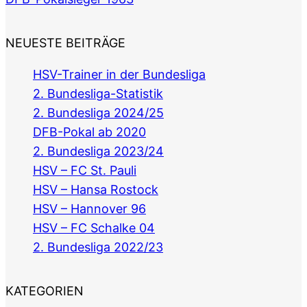
NEUESTE BEITRÄGE
HSV-Trainer in der Bundesliga
2. Bundesliga-Statistik
2. Bundesliga 2024/25
DFB-Pokal ab 2020
2. Bundesliga 2023/24
HSV – FC St. Pauli
HSV – Hansa Rostock
HSV – Hannover 96
HSV – FC Schalke 04
2. Bundesliga 2022/23
KATEGORIEN