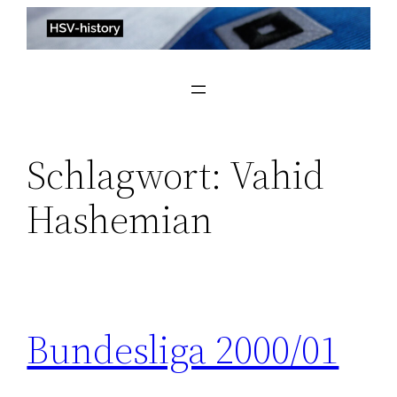
Zum
Inhalt
springen
Schlagwort:
Vahid
Hashemian
Bundesliga 2000/01