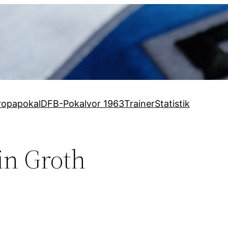
ropapokal
DFB-Pokal
vor 1963
Trainer
Statistik
in Groth