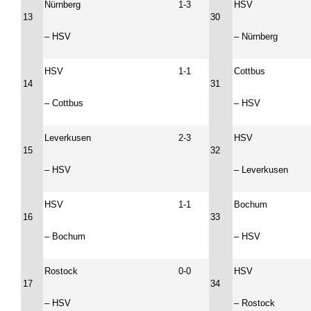
Nürnberg
1-3
HSV
13
30
– HSV
– Nürnberg
HSV
1-1
Cottbus
14
31
– Cottbus
– HSV
Leverkusen
2-3
HSV
15
32
– HSV
– Leverkusen
HSV
1-1
Bochum
16
33
– Bochum
– HSV
Rostock
0-0
HSV
17
34
– HSV
– Rostock