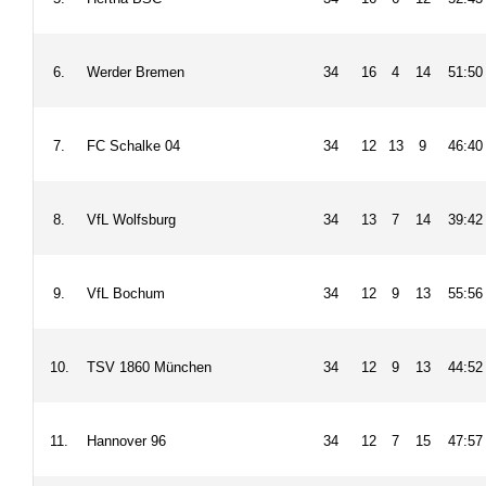
6.
Werder Bremen
34
16
4
14
51:50
7.
FC Schalke 04
34
12
13
9
46:40
8.
VfL Wolfsburg
34
13
7
14
39:42
9.
VfL Bochum
34
12
9
13
55:56
10.
TSV 1860 München
34
12
9
13
44:52
11.
Hannover 96
34
12
7
15
47:57