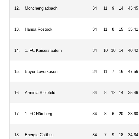
12.
Mönchengladbach
34
11
9
14
43:45
13.
Hansa Rostock
34
11
8
15
35:41
14.
1. FC Kaiserslautern
34
10
10
14
40:42
15.
Bayer Leverkusen
34
11
7
16
47:56
16.
Arminia Bielefeld
34
8
12
14
35:46
17.
1. FC Nürnberg
34
8
6
20
33:60
18.
Energie Cottbus
34
7
9
18
34:64