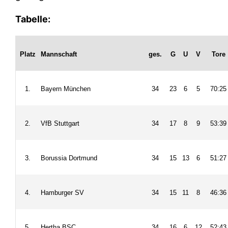
Tabelle:
Platz
Mannschaft
ges.
G
U
V
Tore
1.
Bayern München
34
23
6
5
70:25
2.
VfB Stuttgart
34
17
8
9
53:39
3.
Borussia Dortmund
34
15
13
6
51:27
4.
Hamburger SV
34
15
11
8
46:36
5.
Hertha BSC
34
16
6
12
52:43