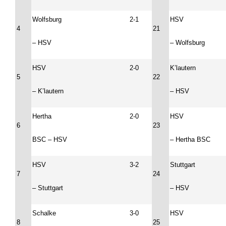
Wolfsburg
2-1
HSV
4
21
– HSV
– Wolfsburg
HSV
2-0
K’lautern
5
22
– K’lautern
– HSV
Hertha
2-0
HSV
6
23
BSC – HSV
– Hertha BSC
HSV
3-2
Stuttgart
7
24
– Stuttgart
– HSV
Schalke
3-0
HSV
8
25