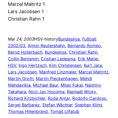
Marcel Maltritz 1
Lars Jacobsen 1
Christian Rahn 1
Mai 24, 2003
HSV-history
Bundesliga
, 
Fußball
2002/03
, 
Armin Reutershahn
, 
Bernardo Romeo
, 
Bernd Hollerbach
, 
Bundesliga
, 
Christian Rahn
, 
Collin Benjamin
, 
Cristian Ledesma
, 
Erik Meijer
, 
HSV
, 
Ingo Hertzsch
, 
Kim Christensen
, 
Kurt Jara
, 
Lars Jacobsen
, 
Manfred Linzmaier
, 
Marcel Maltritz
, 
Martin Groth
, 
Martin Pieckenhagen
, 
Mehdi
Mahdavikia
, 
Michael Baur
, 
Milan Fukal
, 
Naohiro
Takahara
, 
Nico Jan Hoogma
, 
Raphaël Wicky
, 
Richard Kitzbichler
, 
Roda Antar
, 
Rodolfo Cardoso
, 
Sergej Barbarez
, 
Stefan Wächter
, 
Stephan Kling
, 
Thomas Hillenbrand
, 
Tomáš Ujfaluši