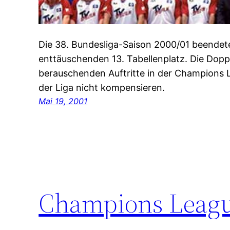
Die 38. Bundesliga-Saison 2000/01 beendet
enttäuschenden 13. Tabellenplatz. Die Doppe
berauschenden Auftritte in der Champions 
der Liga nicht kompensieren.
Mai 19, 2001
Champions Leagu