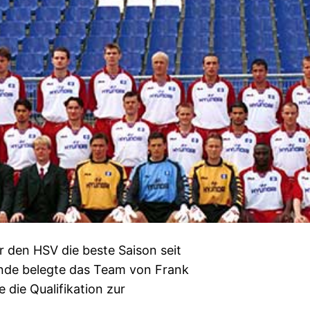
r den HSV die beste Saison seit
ende belegte das Team von Frank
 die Qualifikation zur