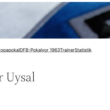
ropapokal
DFB-Pokal
vor 1963
Trainer
Statistik
r Uysal