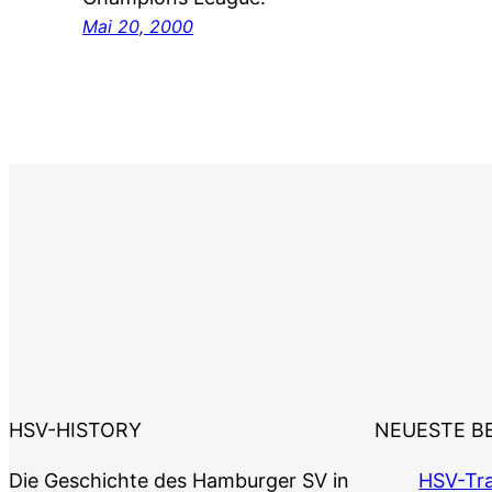
Mai 20, 2000
HSV-HISTORY
NEUESTE B
Die Geschichte des Hamburger SV in
HSV-Tra