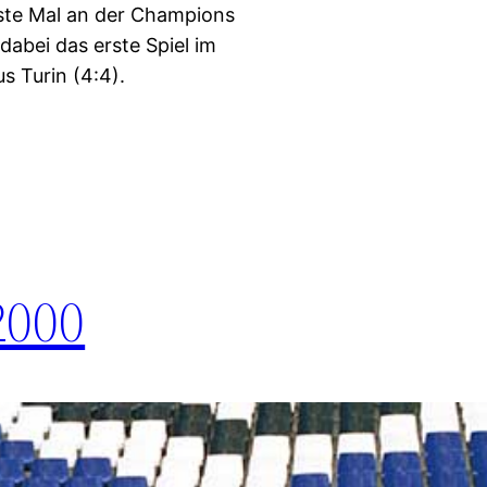
ste Mal an der Champions
abei das erste Spiel im
 Turin (4:4).
2000