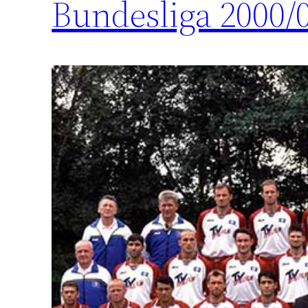
Bundesliga 2000/