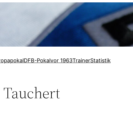
ropapokal
DFB-Pokal
vor 1963
Trainer
Statistik
 Tauchert