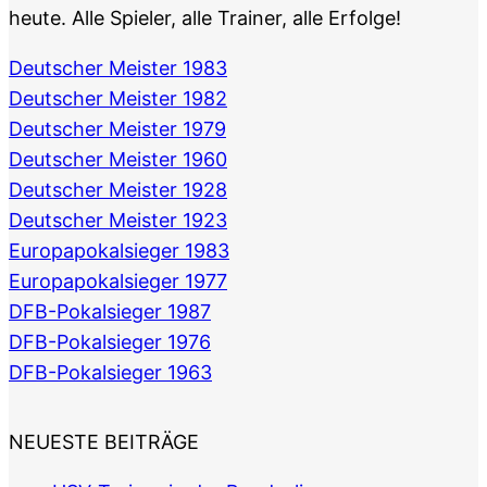
heute. Alle Spieler, alle Trainer, alle Erfolge!
Deutscher Meister 1983
Deutscher Meister 1982
Deutscher Meister 1979
Deutscher Meister 1960
Deutscher Meister 1928
Deutscher Meister 1923
Europapokalsieger 1983
Europapokalsieger 1977
DFB-Pokalsieger 1987
DFB-Pokalsieger 1976
DFB-Pokalsieger 1963
NEUESTE BEITRÄGE