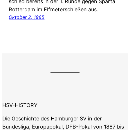
schied bereits in der 1. Runde gegen Sparta
Rotterdam im Elfmeterschießen aus.
Oktober 2, 1985
HSV-HISTORY
Die Geschichte des Hamburger SV in der
Bundesliga, Europapokal, DFB-Pokal von 1887 bis