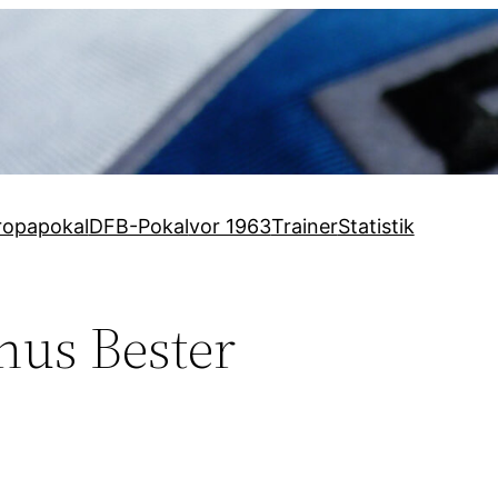
ropapokal
DFB-Pokal
vor 1963
Trainer
Statistik
nus Bester