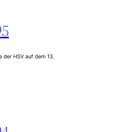
95
e der HSV auf dem 13.
94