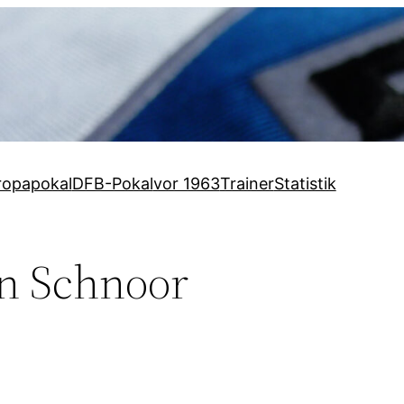
ropapokal
DFB-Pokal
vor 1963
Trainer
Statistik
an Schnoor