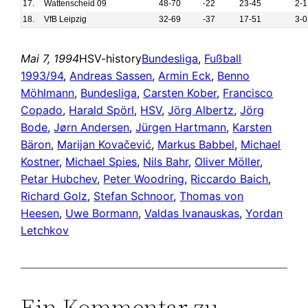
17.
Wattenscheid 09
48-70
-22
23-45
2-1
18.
VfB Leipzig
32-69
-37
17-51
3-0
Mai 7, 1994
HSV-history
Bundesliga
, 
Fußball
1993/94
, 
Andreas Sassen
, 
Armin Eck
, 
Benno
Möhlmann
, 
Bundesliga
, 
Carsten Kober
, 
Francisco
Copado
, 
Harald Spörl
, 
HSV
, 
Jörg Albertz
, 
Jörg
Bode
, 
Jørn Andersen
, 
Jürgen Hartmann
, 
Karsten
Bäron
, 
Marijan Kovačević
, 
Markus Babbel
, 
Michael
Kostner
, 
Michael Spies
, 
Nils Bahr
, 
Oliver Möller
, 
Petar Hubchev
, 
Peter Woodring
, 
Riccardo Baich
, 
Richard Golz
, 
Stefan Schnoor
, 
Thomas von
Heesen
, 
Uwe Bormann
, 
Valdas Ivanauskas
, 
Yordan
Letchkov
Ein Kommentar zu