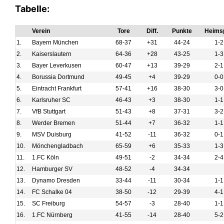
Tabelle:
Verein
Tore
Diff.
Punkte
Heimsp
1.
Bayern München
68-37
+31
44-24
1-2
2.
Kaiserslautern
64-36
+28
43-25
1-3
3.
Bayer Leverkusen
60-47
+13
39-29
2-1
4.
Borussia Dortmund
49-45
+4
39-29
0-0
5.
Eintracht Frankfurt
57-41
+16
38-30
3-0
6.
Karlsruher SC
46-43
+3
38-30
1-1
7.
VfB Stuttgart
51-43
+8
37-31
3-2
8.
Werder Bremen
51-44
+7
36-32
1-1
9.
MSV Duisburg
41-52
-11
36-32
0-1
10.
Mönchengladbach
65-59
+6
35-33
1-3
11.
1.FC Köln
49-51
-2
34-34
2-4
12.
Hamburger SV
48-52
-4
34-34
13.
Dynamo Dresden
33-44
-11
30-34
1-1
14.
FC Schalke 04
38-50
-12
29-39
4-1
15.
SC Freiburg
54-57
-3
28-40
1-1
16.
1.FC Nürnberg
41-55
-14
28-40
5-2