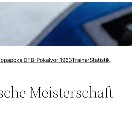
ropapokal
DFB-Pokal
vor 1963
Trainer
Statistik
sche Meisterschaft