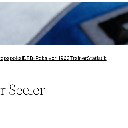
ropapokal
DFB-Pokal
vor 1963
Trainer
Statistik
r Seeler