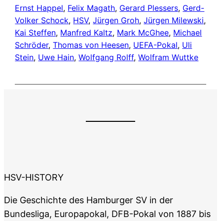
Ernst Happel
, 
Felix Magath
, 
Gerard Plessers
, 
Gerd-
Volker Schock
, 
HSV
, 
Jürgen Groh
, 
Jürgen Milewski
, 
Kai Steffen
, 
Manfred Kaltz
, 
Mark McGhee
, 
Michael
Schröder
, 
Thomas von Heesen
, 
UEFA-Pokal
, 
Uli
Stein
, 
Uwe Hain
, 
Wolfgang Rolff
, 
Wolfram Wuttke
HSV-HISTORY
Die Geschichte des Hamburger SV in der
Bundesliga, Europapokal, DFB-Pokal von 1887 bis