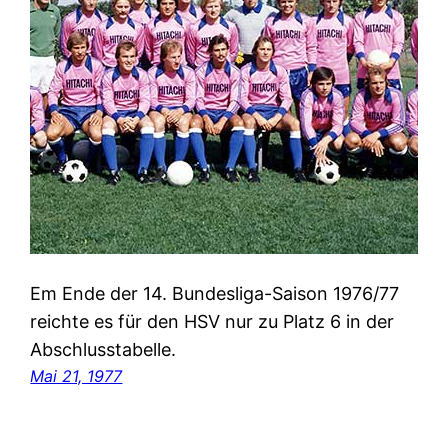
Em Ende der 14. Bundesliga-Saison 1976/77
reichte es für den HSV nur zu Platz 6 in der
Abschlusstabelle.
Mai 21, 1977