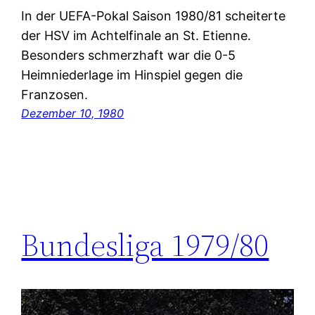
In der UEFA-Pokal Saison 1980/81 scheiterte
der HSV im Achtelfinale an St. Etienne.
Besonders schmerzhaft war die 0-5
Heimniederlage im Hinspiel gegen die
Franzosen.
Dezember 10, 1980
Bundesliga 1979/80