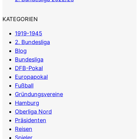
KATEGORIEN
1919-1945
2. Bundesliga
Blog
Bundesliga
DFB-Pokal
Europapokal
Fußball
Gründungsvereine
Hamburg
Oberliga Nord
Präsidenten
Reisen
Spieler