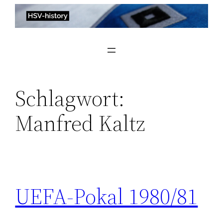
Zum
Inhalt
springen
Schlagwort:
Manfred Kaltz
UEFA-Pokal 1980/81