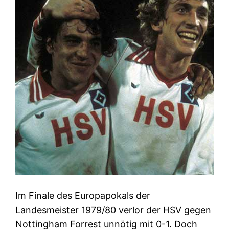
Im Finale des Europapokals der
Landesmeister 1979/80 verlor der HSV gegen
Nottingham Forrest unnötig mit 0-1. Doch