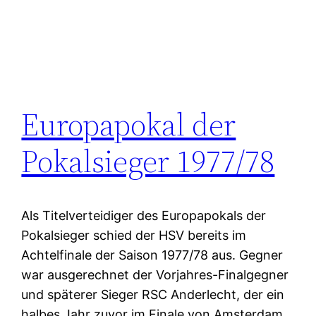
Europapokal der
Pokalsieger 1977/78
Als Titelverteidiger des Europapokals der
Pokalsieger schied der HSV bereits im
Achtelfinale der Saison 1977/78 aus. Gegner
war ausgerechnet der Vorjahres-Finalgegner
und späterer Sieger RSC Anderlecht, der ein
halbes Jahr zuvor im Finale von Amsterdam