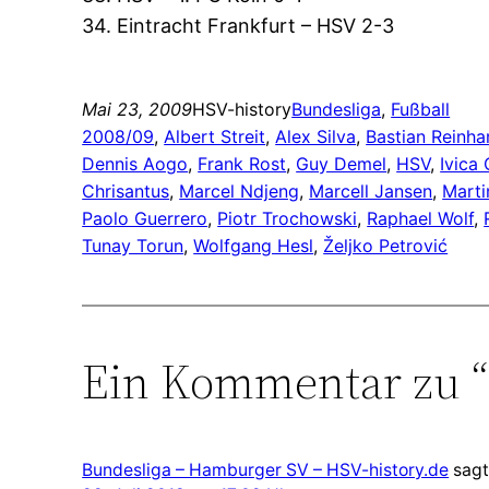
34. Eintracht Frankfurt – HSV 2-3
Mai 23, 2009
HSV-history
Bundesliga
, 
Fußball
2008/09
, 
Albert Streit
, 
Alex Silva
, 
Bastian Reinha
Dennis Aogo
, 
Frank Rost
, 
Guy Demel
, 
HSV
, 
Ivica 
Chrisantus
, 
Marcel Ndjeng
, 
Marcell Jansen
, 
Marti
Paolo Guerrero
, 
Piotr Trochowski
, 
Raphael Wolf
, 
Tunay Torun
, 
Wolfgang Hesl
, 
Željko Petrović
Ein Kommentar zu “
Bundesliga – Hamburger SV – HSV-history.de
sagt