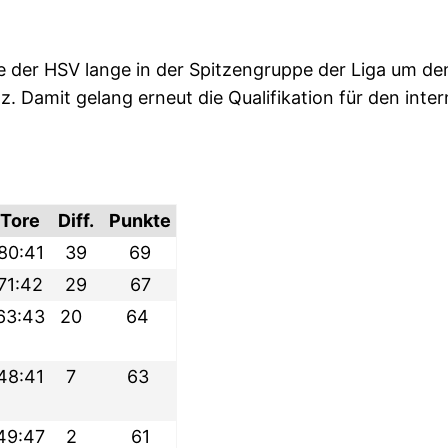
e der HSV lange in der Spitzengruppe der Liga um den
. Damit gelang erneut die Qualifikation für den inte
Tore
Diff.
Punkte
80:41
39
69
71:42
29
67
63:43
20
64
48:41
7
63
49:47
2
61