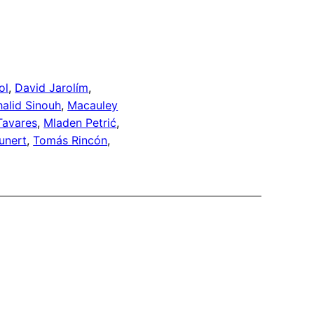
ol
, 
David Jarolím
, 
halid Sinouh
, 
Macauley
Tavares
, 
Mladen Petrić
, 
unert
, 
Tomás Rincón
, 