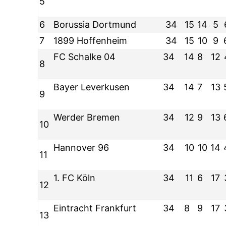
5
6
Borussia Dortmund
34
15
14
5
7
1899 Hoffenheim
34
15
10
9
FC Schalke 04
34
14
8
12
8
Bayer Leverkusen
34
14
7
13
9
Werder Bremen
34
12
9
13
10
Hannover 96
34
10
10
14
11
1. FC Köln
34
11
6
17
12
Eintracht Frankfurt
34
8
9
17
13