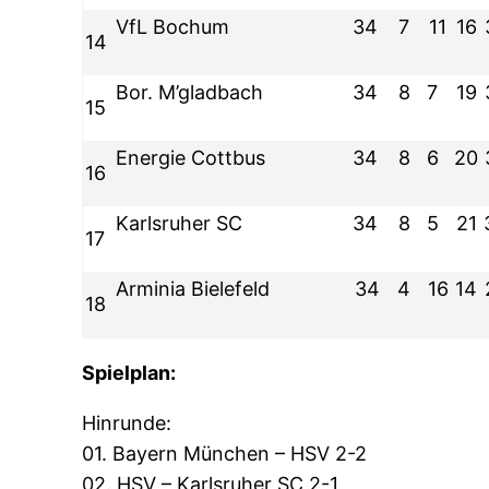
VfL Bochum
34
7
11
16
14
Bor. M’gladbach
34
8
7
19
15
Energie Cottbus
34
8
6
20
16
Karlsruher SC
34
8
5
21
17
Arminia Bielefeld
34
4
16
14
18
Spielplan:
Hinrunde:
01. Bayern München – HSV 2-2
02. HSV – Karlsruher SC 2-1