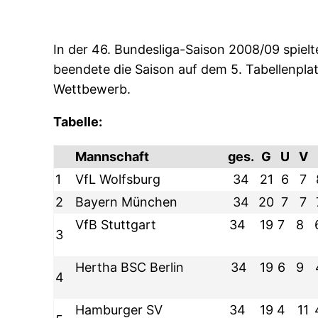
In der 46. Bundesliga-Saison 2008/09 spielt
beendete die Saison auf dem 5. Tabellenplatz
Wettbewerb.
Tabelle:
Mannschaft
ges.
G
U
V
1
VfL Wolfsburg
34
21
6
7
2
Bayern München
34
20
7
7
VfB Stuttgart
34
19
7
8
3
Hertha BSC Berlin
34
19
6
9
4
Hamburger SV
34
19
4
11