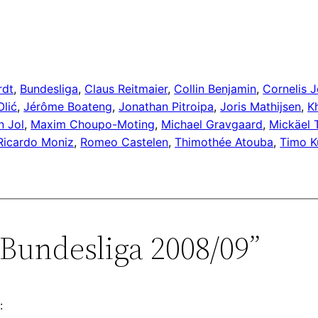
rdt
, 
Bundesliga
, 
Claus Reitmaier
, 
Collin Benjamin
, 
Cornelis J
Olić
, 
Jérôme Boateng
, 
Jonathan Pitroipa
, 
Joris Mathijsen
, 
K
n Jol
, 
Maxim Choupo-Moting
, 
Michael Gravgaard
, 
Mickäel 
Ricardo Moniz
, 
Romeo Castelen
, 
Thimothée Atouba
, 
Timo K
Bundesliga 2008/09”
: