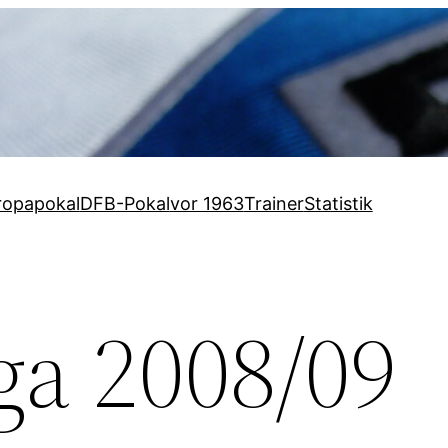
ropapokal
DFB-Pokal
vor 1963
Trainer
Statistik
ga 2008/09